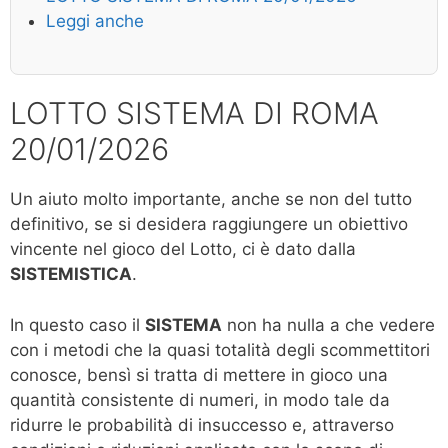
Leggi anche
LOTTO SISTEMA DI ROMA
20/01/2026
Un aiuto molto importante, anche se non del tutto
definitivo, se si desidera raggiungere un obiettivo
vincente nel gioco del Lotto, ci è dato dalla
SISTEMISTICA
.
In questo caso il
SISTEMA
non ha nulla a che vedere
con i metodi che la quasi totalità degli scommettitori
conosce, bensì si tratta di mettere in gioco una
quantità consistente di numeri, in modo tale da
ridurre le probabilità di insuccesso e, attraverso