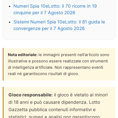
Numeri Spia 10eLotto: il 70 ricorre in 19
cinquine per il 7 Agosto 2026
Sistemi Numeri Spia 10eLotto: il 81 guida le
convergenze per il 7 Agosto 2026
Nota editoriale:
le immagini presenti nell’articolo sono
illustrative e possono essere realizzate con strumenti
di intelligenza artificiale. Non rappresentano eventi
reali né garantiscono risultati di gioco.
Gioco responsabile:
il gioco è vietato ai minori
di 18 anni e può causare dipendenza. Lotto
Gazzetta pubblica contenuti informativi e
statistici: numeri e analisi non garantiscono