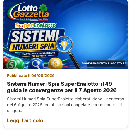
Pubblicato il 06/08/2026
Sistemi Numeri Spia SuperEnalotto: il 49
guida le convergenze per il 7 Agosto 2026
Sistemi Numeri Spia SuperEnalotto elaborati dopo il concorso
del 6 Agosto 2026: combinazioni congelate e rendiconto sui
cinque...
Leggi l’articolo