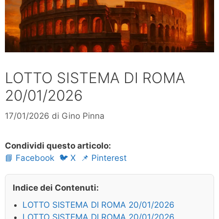
LOTTO SISTEMA DI ROMA
20/01/2026
17/01/2026
di
Gino Pinna
Condividi questo articolo:
📘 Facebook
🐦 X
📌 Pinterest
Indice dei Contenuti:
LOTTO SISTEMA DI ROMA 20/01/2026
LOTTO SISTEMA DI ROMA 20/01/2026