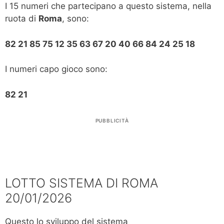
I 15 numeri che partecipano a questo sistema, nella
ruota di
Roma
, sono:
82 21 85 75 12 35 63 67 20 40 66 84 24 25 18
I numeri capo gioco sono:
82 21
PUBBLICITÀ
LOTTO SISTEMA DI ROMA
20/01/2026
Questo lo sviluppo del sistema