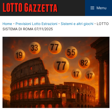
Menu
Home
-
Previsioni Lotto Estrazioni
-
Sistemi e altri giochi
-
LOTTO
SISTEMA DI ROMA 07/11/2025