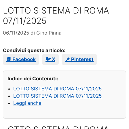
LOTTO SISTEMA DI ROMA
07/11/2025
06/11/2025
di
Gino Pinna
Condividi questo articolo:
📘 Facebook
🐦 X
📌 Pinterest
Indice dei Contenuti:
LOTTO SISTEMA DI ROMA 07/11/2025
LOTTO SISTEMA DI ROMA 07/11/2025
Leggi anche