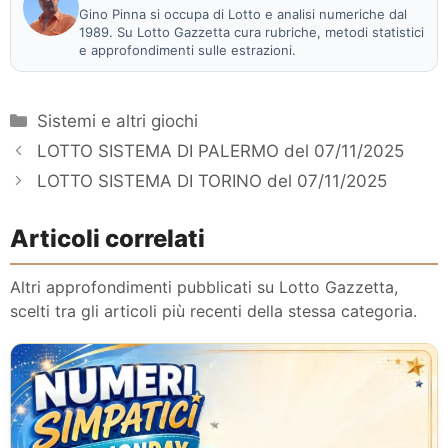
Gino Pinna si occupa di Lotto e analisi numeriche dal
1989. Su Lotto Gazzetta cura rubriche, metodi statistici
e approfondimenti sulle estrazioni.
Categorie
Sistemi e altri giochi
LOTTO SISTEMA DI PALERMO del 07/11/2025
LOTTO SISTEMA DI TORINO del 07/11/2025
Articoli correlati
Altri approfondimenti pubblicati su Lotto Gazzetta,
scelti tra gli articoli più recenti della stessa categoria.