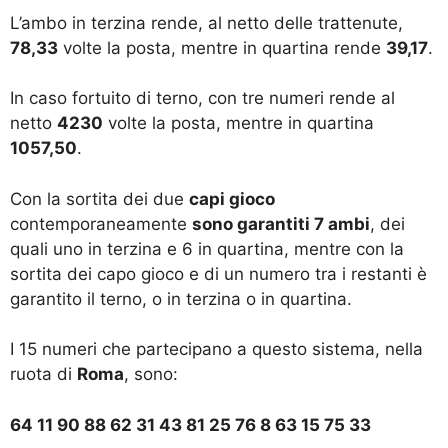
L’ambo in terzina rende, al netto delle trattenute,
78,33
volte la posta, mentre in quartina rende
39,17
.
In caso fortuito di terno, con tre numeri rende al
netto
4230
volte la posta, mentre in quartina
1057,50
.
Con la sortita dei due
capi gioco
contemporaneamente
sono garantiti 7 ambi
, dei
quali uno in terzina e 6 in quartina, mentre con la
sortita dei capo gioco e di un numero tra i restanti è
garantito il terno, o in terzina o in quartina.
I 15 numeri che partecipano a questo sistema, nella
ruota di
Roma
, sono:
64 11 90 88 62 31 43 81 25 76 8 63 15 75 33