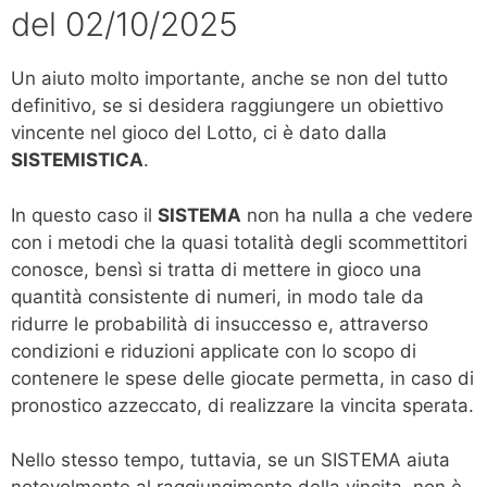
del 02/10/2025
Un aiuto molto importante, anche se non del tutto
definitivo, se si desidera raggiungere un obiettivo
vincente nel gioco del Lotto, ci è dato dalla
SISTEMISTICA
.
In questo caso il
SISTEMA
non ha nulla a che vedere
con i metodi che la quasi totalità degli scommettitori
conosce, bensì si tratta di mettere in gioco una
quantità consistente di numeri, in modo tale da
ridurre le probabilità di insuccesso e, attraverso
condizioni e riduzioni applicate con lo scopo di
contenere le spese delle giocate permetta, in caso di
pronostico azzeccato, di realizzare la vincita sperata.
Nello stesso tempo, tuttavia, se un SISTEMA aiuta