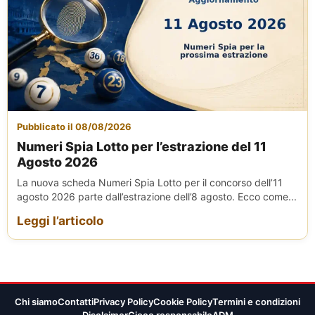
Pubblicato il 08/08/2026
Numeri Spia Lotto per l’estrazione del 11
Agosto 2026
La nuova scheda Numeri Spia Lotto per il concorso dell’11
agosto 2026 parte dall’estrazione dell’8 agosto. Ecco come...
Leggi l’articolo
Chi siamo
Contatti
Privacy Policy
Cookie Policy
Termini e condizioni