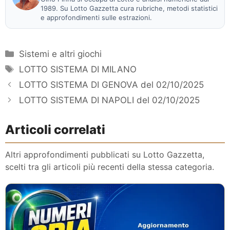
1989. Su Lotto Gazzetta cura rubriche, metodi statistici
e approfondimenti sulle estrazioni.
Categorie
Sistemi e altri giochi
Tag
LOTTO SISTEMA DI MILANO
LOTTO SISTEMA DI GENOVA del 02/10/2025
LOTTO SISTEMA DI NAPOLI del 02/10/2025
Articoli correlati
Altri approfondimenti pubblicati su Lotto Gazzetta,
scelti tra gli articoli più recenti della stessa categoria.