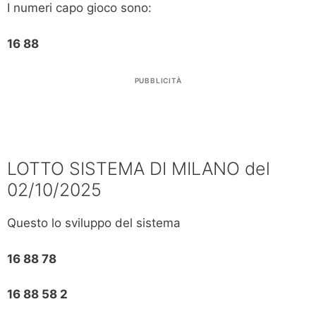
I numeri capo gioco sono:
16 88
PUBBLICITÀ
LOTTO SISTEMA DI MILANO del
02/10/2025
Questo lo sviluppo del sistema
16 88 78
16 88 58 2