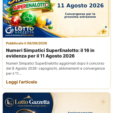
Pubblicato il 08/08/2026
Numeri Simpatici SuperEnalotto: il 16 in
evidenza per il 11 Agosto 2026
Numeri Simpatici SuperEnalotto aggiornati dopo il concorso
del 8 Agosto 2026: capogiochi, abbinamenti e convergenze
per il 11...
Leggi l’articolo