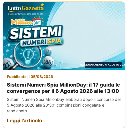
Pubblicato il 05/08/2026
Sistemi Numeri Spia MillionDay: il 17 guida le
convergenze per il 6 Agosto 2026 alle 13:00
Sistemi Numeri Spia MillionDay elaborati dopo il concorso del
5 Agosto 2026 alle 20:30: combinazioni congelate e
rendiconto...
Leggi l’articolo