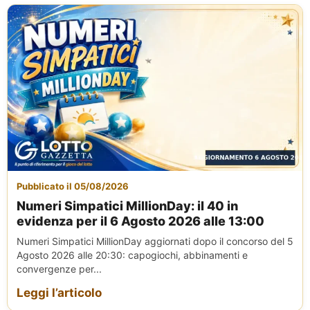
Pubblicato il 05/08/2026
Numeri Simpatici MillionDay: il 40 in
evidenza per il 6 Agosto 2026 alle 13:00
Numeri Simpatici MillionDay aggiornati dopo il concorso del 5
Agosto 2026 alle 20:30: capogiochi, abbinamenti e
convergenze per...
Leggi l’articolo