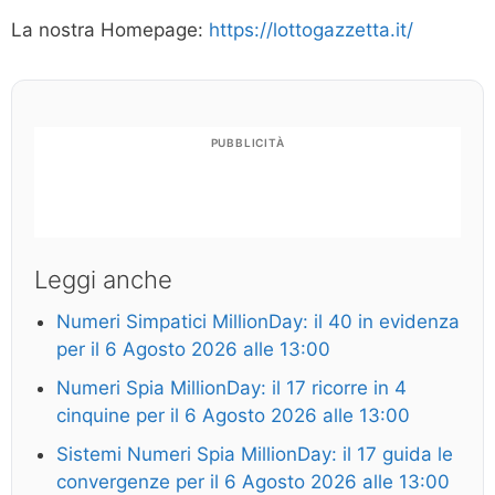
La nostra Homepage:
https://lottogazzetta.it/
PUBBLICITÀ
Leggi anche
Numeri Simpatici MillionDay: il 40 in evidenza
per il 6 Agosto 2026 alle 13:00
Numeri Spia MillionDay: il 17 ricorre in 4
cinquine per il 6 Agosto 2026 alle 13:00
Sistemi Numeri Spia MillionDay: il 17 guida le
convergenze per il 6 Agosto 2026 alle 13:00