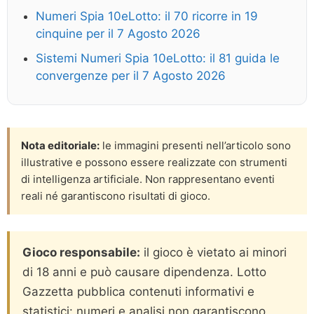
Numeri Spia 10eLotto: il 70 ricorre in 19
cinquine per il 7 Agosto 2026
Sistemi Numeri Spia 10eLotto: il 81 guida le
convergenze per il 7 Agosto 2026
Nota editoriale:
le immagini presenti nell’articolo sono
illustrative e possono essere realizzate con strumenti
di intelligenza artificiale. Non rappresentano eventi
reali né garantiscono risultati di gioco.
Gioco responsabile:
il gioco è vietato ai minori
di 18 anni e può causare dipendenza. Lotto
Gazzetta pubblica contenuti informativi e
statistici: numeri e analisi non garantiscono