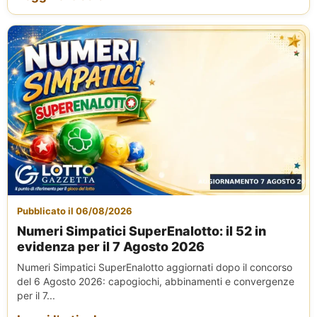
Pubblicato il 06/08/2026
Numeri Simpatici SuperEnalotto: il 52 in
evidenza per il 7 Agosto 2026
Numeri Simpatici SuperEnalotto aggiornati dopo il concorso
del 6 Agosto 2026: capogiochi, abbinamenti e convergenze
per il 7...