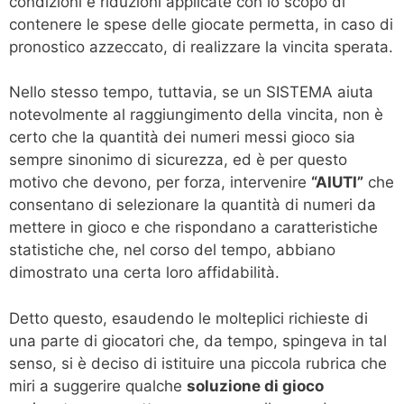
condizioni e riduzioni applicate con lo scopo di
contenere le spese delle giocate permetta, in caso di
pronostico azzeccato, di realizzare la vincita sperata.
Nello stesso tempo, tuttavia, se un SISTEMA aiuta
notevolmente al raggiungimento della vincita, non è
certo che la quantità dei numeri messi gioco sia
sempre sinonimo di sicurezza, ed è per questo
motivo che devono, per forza, intervenire
“AIUTI”
che
consentano di selezionare la quantità di numeri da
mettere in gioco e che rispondano a caratteristiche
statistiche che, nel corso del tempo, abbiano
dimostrato una certa loro affidabilità.
Detto questo, esaudendo le molteplici richieste di
una parte di giocatori che, da tempo, spingeva in tal
senso, si è deciso di istituire una piccola rubrica che
miri a suggerire qualche
soluzione di gioco