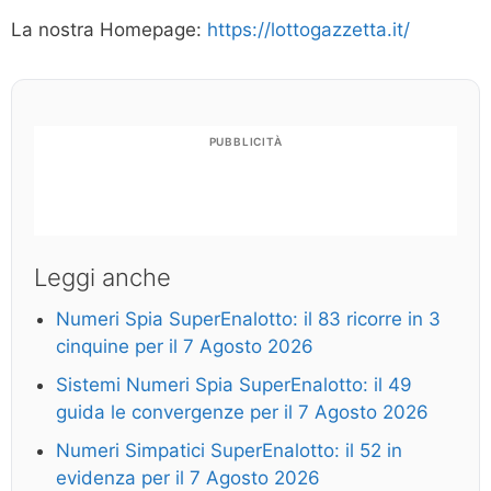
La nostra Homepage:
https://lottogazzetta.it/
PUBBLICITÀ
Leggi anche
Numeri Spia SuperEnalotto: il 83 ricorre in 3
cinquine per il 7 Agosto 2026
Sistemi Numeri Spia SuperEnalotto: il 49
guida le convergenze per il 7 Agosto 2026
Numeri Simpatici SuperEnalotto: il 52 in
evidenza per il 7 Agosto 2026