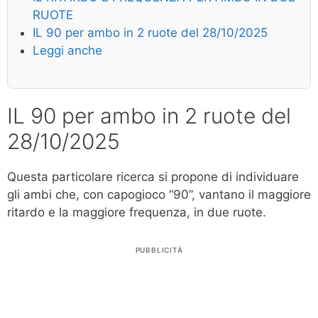
RUOTE
IL 90 per ambo in 2 ruote del 28/10/2025
Leggi anche
IL 90 per ambo in 2 ruote del
28/10/2025
Questa particolare ricerca si propone di individuare
gli ambi che, con capogioco “90”, vantano il maggiore
ritardo e la maggiore frequenza, in due ruote.
PUBBLICITÀ