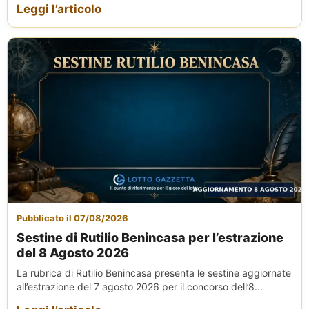
Leggi l’articolo
Pubblicato il 07/08/2026
Sestine di Rutilio Benincasa per l’estrazione
del 8 Agosto 2026
La rubrica di Rutilio Benincasa presenta le sestine aggiornate
all’estrazione del 7 agosto 2026 per il concorso dell’8...