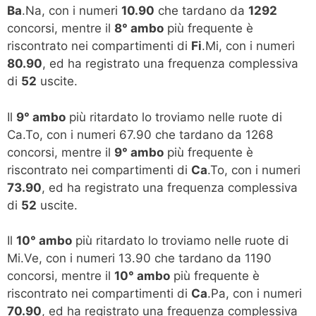
Ba
.Na, con i numeri
10.90
che tardano da
1292
concorsi, mentre il
8° ambo
più frequente è
riscontrato nei compartimenti di
Fi
.Mi, con i numeri
80.90
, ed ha registrato una frequenza complessiva
di
52
uscite.
Il
9° ambo
più ritardato lo troviamo nelle ruote di
Ca.To, con i numeri 67.90 che tardano da 1268
concorsi, mentre il
9° ambo
più frequente è
riscontrato nei compartimenti di
Ca
.To, con i numeri
73.90
, ed ha registrato una frequenza complessiva
di
52
uscite.
Il
10° ambo
più ritardato lo troviamo nelle ruote di
Mi.Ve, con i numeri 13.90 che tardano da 1190
concorsi, mentre il
10° ambo
più frequente è
riscontrato nei compartimenti di
Ca
.Pa, con i numeri
70.90
, ed ha registrato una frequenza complessiva