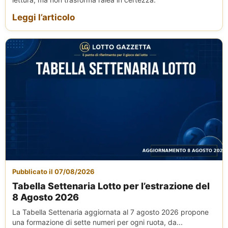
Leggi l’articolo
Pubblicato il 07/08/2026
Tabella Settenaria Lotto per l’estrazione del
8 Agosto 2026
La Tabella Settenaria aggiornata al 7 agosto 2026 propone
una formazione di sette numeri per ogni ruota, da...