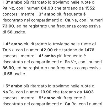
Il
3° ambo
più ritardato lo troviamo nelle ruote di
Pa
.Nz, con i numeri
04.90
che tardano da
1552
concorsi, mentre il
3° ambo
più frequente è
riscontrato nei compartimenti di
Ca
.Na, con i numeri
73.90
, ed ha registrato una frequenza complessiva
di
56
uscite.
Il
4° ambo
più ritardato lo troviamo nelle ruote di
To
.Nz, con i numeri
42.90
che tardano da
1476
concorsi, mentre il
4° ambo
più frequente è
riscontrato nei compartimenti di
Pa
.Ve, con i numeri
86.90
, ed ha registrato una frequenza complessiva
di
55
uscite.
Il
5° ambo
più ritardato lo troviamo nelle ruote di
Na
.To, con i numeri
19.90
che tardano da
1403
concorsi, mentre il
5° ambo
più frequente è
riscontrato nei compartimenti di
Ca
.Ro, con i numeri