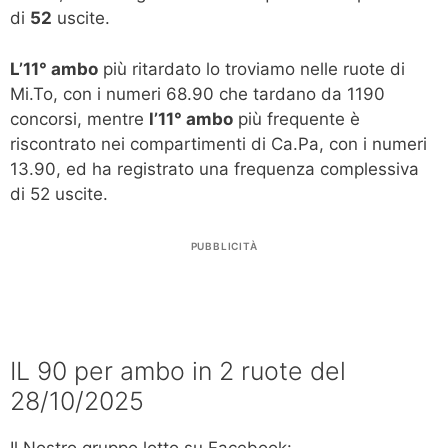
di
52
uscite.
L’11° ambo
più ritardato lo troviamo nelle ruote di
Mi.To, con i numeri 68.90 che tardano da 1190
concorsi, mentre
l’11° ambo
più frequente è
riscontrato nei compartimenti di Ca.Pa, con i numeri
13.90, ed ha registrato una frequenza complessiva
di 52 uscite.
PUBBLICITÀ
IL 90 per ambo in 2 ruote del
28/10/2025