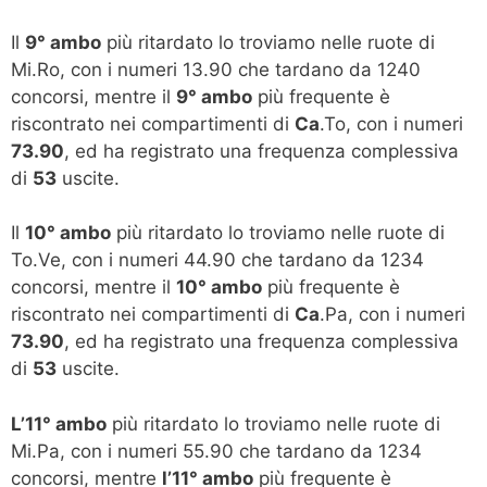
Il
9° ambo
più ritardato lo troviamo nelle ruote di
Mi.Ro, con i numeri 13.90 che tardano da 1240
concorsi, mentre il
9° ambo
più frequente è
riscontrato nei compartimenti di
Ca
.To, con i numeri
73.90
, ed ha registrato una frequenza complessiva
di
53
uscite.
Il
10° ambo
più ritardato lo troviamo nelle ruote di
To.Ve, con i numeri 44.90 che tardano da 1234
concorsi, mentre il
10° ambo
più frequente è
riscontrato nei compartimenti di
Ca
.Pa, con i numeri
73.90
, ed ha registrato una frequenza complessiva
di
53
uscite.
L’11° ambo
più ritardato lo troviamo nelle ruote di
Mi.Pa, con i numeri 55.90 che tardano da 1234
concorsi, mentre
l’11° ambo
più frequente è