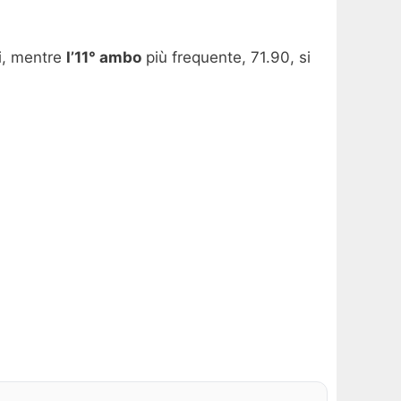
si, mentre
l’11° ambo
più frequente, 71.90, si