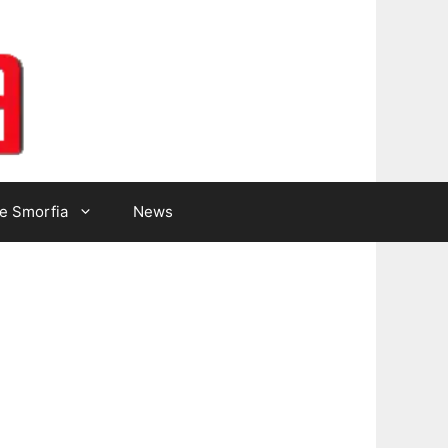
Lotto Gazzetta
e Smorfia
News