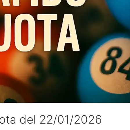
uota del 22/01/2026