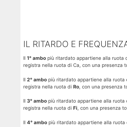
IL RITARDO E FREQUENZ
Il
1° ambo
più ritardato appartiene alla ruota 
registra nella ruota di Ca, con una presenza to
Il
2° ambo
più ritardato appartiene alla ruota
registra nella ruota di
Ro
, con una presenza t
Il
3° ambo
più ritardato appartiene alla ruota
registra nella ruota di
Fi
, con una presenza to
Il
4° ambo
più ritardato appartiene alla ruota