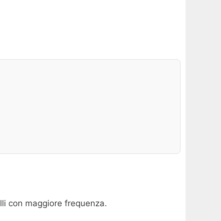
elli con maggiore frequenza.