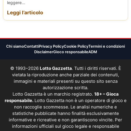
leggere...
Leggi l’articolo
Chi siamo
Contatti
Privacy Policy
Cookie Policy
Termini e condizioni
Disclaimer
Gioco responsabile
ADM
© 1993–2026
Lotto Gazzetta
. Tutti i diritti riservati. È
vietata la riproduzione anche parziale dei contenuti,
immagini e materiali presenti su questo sito senza
autorizzazione scritta.
Lotto Gazzetta è un marchio registrato.
18+ – Gioca
responsabile.
Lotto Gazzetta non è un operatore di gioco e
non raccoglie scommesse. Le analisi numeriche e
statistiche pubblicate hanno finalità esclusivamente
informative e ricreative e non garantiscono vincite. Per
informazioni ufficiali sul gioco legale e responsabile