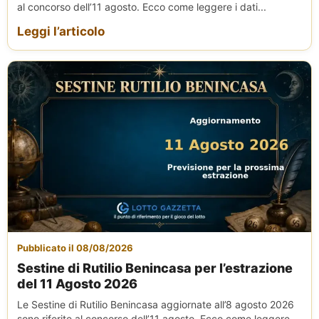
al concorso dell’11 agosto. Ecco come leggere i dati...
Leggi l’articolo
Pubblicato il 08/08/2026
Sestine di Rutilio Benincasa per l’estrazione
del 11 Agosto 2026
Le Sestine di Rutilio Benincasa aggiornate all’8 agosto 2026
sono riferite al concorso dell’11 agosto. Ecco come leggere...