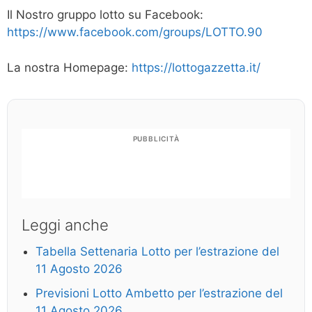
Il Nostro gruppo lotto su Facebook:
https://www.facebook.com/groups/LOTTO.90
La nostra Homepage:
https://lottogazzetta.it/
PUBBLICITÀ
Leggi anche
Tabella Settenaria Lotto per l’estrazione del
11 Agosto 2026
Previsioni Lotto Ambetto per l’estrazione del
11 Agosto 2026