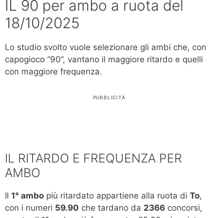
IL 90 per ambo a ruota del
18/10/2025
Lo studio svolto vuole selezionare gli ambi che, con
capogioco “90”, vantano il maggiore ritardo e quelli
con maggiore frequenza.
PUBBLICITÀ
IL RITARDO E FREQUENZA PER
AMBO
Il
1° ambo
più ritardato appartiene alla ruota di
To
,
con i numeri
59.90
che tardano da
2366
concorsi,