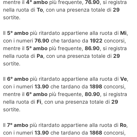
mentre il
4° ambo
più frequente,
76.90
, si registra
nella ruota di
To
, con una presenza totale di
29
sortite.
Il
5° ambo
più ritardato appartiene alla ruota di
Mi
,
con i numeri
76.90
che tardano da
1922
concorsi,
mentre il
5° ambo
più frequente,
86.90
, si registra
nella ruota di
Pa
, con una presenza totale di
29
sortite.
Il
6° ambo
più ritardato appartiene alla ruota di
Ve
,
con i numeri
13.90
che tardano da
1898
concorsi,
mentre il
6° ambo
più frequente,
80.90
, si registra
nella ruota di
Fi
, con una presenza totale di
29
sortite.
Il
7° ambo
più ritardato appartiene alla ruota di
Ro
,
con i numeri
13.90
che tardano da
1868
concorsi,