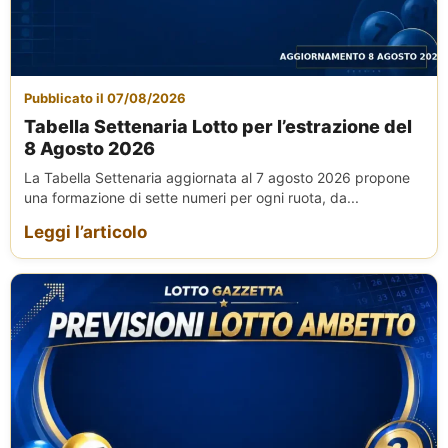
Pubblicato il 07/08/2026
Tabella Settenaria Lotto per l’estrazione del
8 Agosto 2026
La Tabella Settenaria aggiornata al 7 agosto 2026 propone
una formazione di sette numeri per ogni ruota, da...
Leggi l’articolo