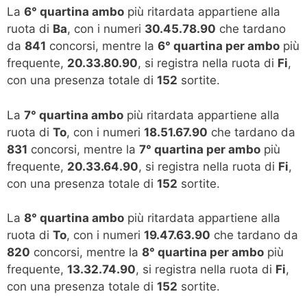
La
6° quartina ambo
più ritardata appartiene alla
ruota di
Ba
, con i numeri
30.45.78.90
che tardano
da
841
concorsi, mentre la
6° quartina per ambo
più
frequente,
20.33.80.90
, si registra nella ruota di
Fi
,
con una presenza totale di
152
sortite.
La
7° quartina ambo
più ritardata appartiene alla
ruota di
To
, con i numeri
18.51.67.90
che tardano da
831
concorsi, mentre la
7° quartina per ambo
più
frequente,
20.33.64.90
, si registra nella ruota di
Fi
,
con una presenza totale di
152
sortite.
La
8° quartina ambo
più ritardata appartiene alla
ruota di
To
, con i numeri
19.47.63.90
che tardano da
820
concorsi, mentre la
8° quartina per ambo
più
frequente,
13.32.74.90
, si registra nella ruota di
Fi
,
con una presenza totale di
152
sortite.