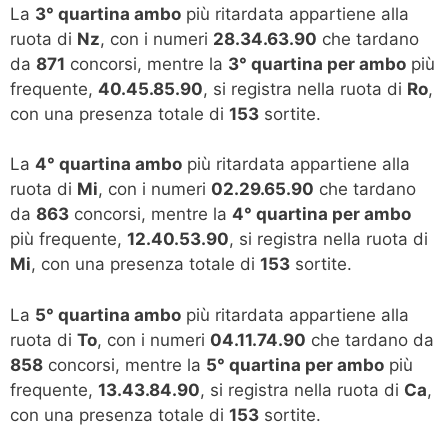
La
3° quartina ambo
più ritardata appartiene alla
ruota di
Nz
, con i numeri
28.34.63.90
che tardano
da
871
concorsi, mentre la
3° quartina per ambo
più
frequente,
40.45.85.90
, si registra nella ruota di
Ro
,
con una presenza totale di
153
sortite.
La
4° quartina ambo
più ritardata appartiene alla
ruota di
Mi
, con i numeri
02.29.65.90
che tardano
da
863
concorsi, mentre la
4° quartina per ambo
più frequente,
12.40.53.90
, si registra nella ruota di
Mi
, con una presenza totale di
153
sortite.
La
5° quartina ambo
più ritardata appartiene alla
ruota di
To
, con i numeri
04.11.74.90
che tardano da
858
concorsi, mentre la
5° quartina per ambo
più
frequente,
13.43.84.90
, si registra nella ruota di
Ca
,
con una presenza totale di
153
sortite.