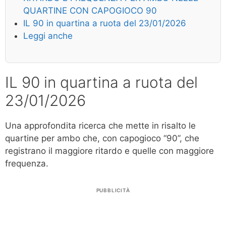
QUARTINE CON CAPOGIOCO 90
IL 90 in quartina a ruota del 23/01/2026
Leggi anche
IL 90 in quartina a ruota del
23/01/2026
Una approfondita ricerca che mette in risalto le
quartine per ambo che, con capogioco “90”, che
registrano il maggiore ritardo e quelle con maggiore
frequenza.
PUBBLICITÀ