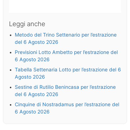
Leggi anche
Metodo del Trino Settenario per l’estrazione
del 6 Agosto 2026
Previsioni Lotto Ambetto per l’estrazione del
6 Agosto 2026
Tabella Settenaria Lotto per l’estrazione del 6
Agosto 2026
Sestine di Rutilio Benincasa per l’estrazione
del 6 Agosto 2026
Cinquine di Nostradamus per l’estrazione del
6 Agosto 2026