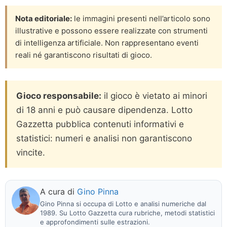
Nota editoriale:
le immagini presenti nell’articolo sono
illustrative e possono essere realizzate con strumenti
di intelligenza artificiale. Non rappresentano eventi
reali né garantiscono risultati di gioco.
Gioco responsabile:
il gioco è vietato ai minori
di 18 anni e può causare dipendenza. Lotto
Gazzetta pubblica contenuti informativi e
statistici: numeri e analisi non garantiscono
vincite.
A cura di
Gino Pinna
Gino Pinna si occupa di Lotto e analisi numeriche dal
1989. Su Lotto Gazzetta cura rubriche, metodi statistici
e approfondimenti sulle estrazioni.