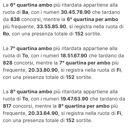
La
6° quartina ambo
più ritardata appartiene alla
ruota di
Ba
, con i numeri
30.45.78.90
che tardano
da
838
concorsi, mentre la
6° quartina per ambo
più frequente,
33.55.85.90
, si registra nella ruota di
Ro
, con una presenza totale di
152
sortite.
La
7° quartina ambo
più ritardata appartiene alla
ruota di
To
, con i numeri
18.51.67.90
che tardano da
828
concorsi, mentre la
7° quartina per ambo
più
frequente,
20.33.80.90
, si registra nella ruota di
Fi
,
con una presenza totale di
152
sortite.
La
8° quartina ambo
più ritardata appartiene alla
ruota di
To
, con i numeri
19.47.63.90
che tardano da
817
concorsi, mentre la
8° quartina per ambo
più
frequente,
20.33.64.90
, si registra nella ruota di
Fi
,
con una presenza totale di
152
sortite.