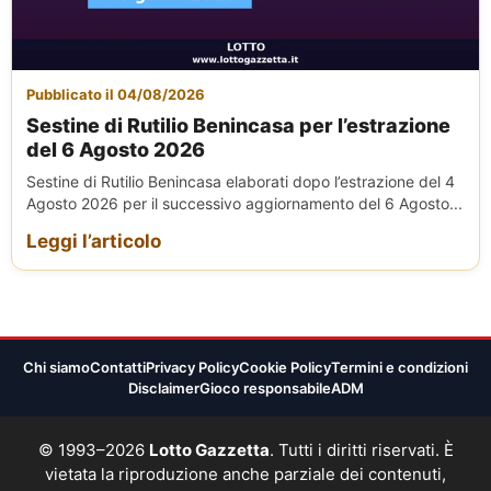
Pubblicato il 04/08/2026
Sestine di Rutilio Benincasa per l’estrazione
del 6 Agosto 2026
Sestine di Rutilio Benincasa elaborati dopo l’estrazione del 4
Agosto 2026 per il successivo aggiornamento del 6 Agosto...
Leggi l’articolo
Chi siamo
Contatti
Privacy Policy
Cookie Policy
Termini e condizioni
Disclaimer
Gioco responsabile
ADM
© 1993–2026
Lotto Gazzetta
. Tutti i diritti riservati. È
vietata la riproduzione anche parziale dei contenuti,