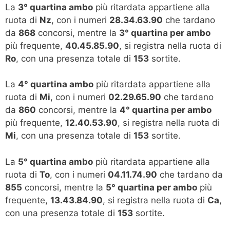
La
3° quartina ambo
più ritardata appartiene alla
ruota di
Nz
, con i numeri
28.34.63.90
che tardano
da
868
concorsi, mentre la
3° quartina per ambo
più frequente,
40.45.85.90
, si registra nella ruota di
Ro
, con una presenza totale di
153
sortite.
La
4° quartina ambo
più ritardata appartiene alla
ruota di
Mi
, con i numeri
02.29.65.90
che tardano
da
860
concorsi, mentre la
4° quartina per ambo
più frequente,
12.40.53.90
, si registra nella ruota di
Mi
, con una presenza totale di
153
sortite.
La
5° quartina ambo
più ritardata appartiene alla
ruota di
To
, con i numeri
04.11.74.90
che tardano da
855
concorsi, mentre la
5° quartina per ambo
più
frequente,
13.43.84.90
, si registra nella ruota di
Ca
,
con una presenza totale di
153
sortite.