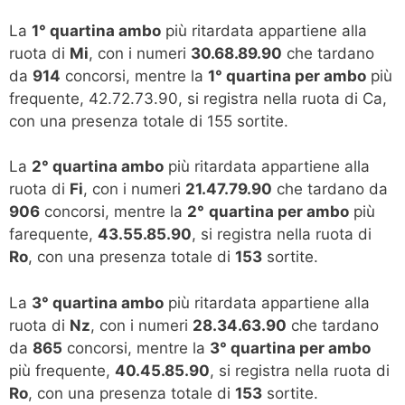
La
1° quartina ambo
più ritardata appartiene alla
ruota di
Mi
, con i numeri
30.68.89.90
che tardano
da
914
concorsi, mentre la
1° quartina per ambo
più
frequente, 42.72.73.90, si registra nella ruota di Ca,
con una presenza totale di 155 sortite.
La
2° quartina ambo
più ritardata appartiene alla
ruota di
Fi
, con i numeri
21.47.79.90
che tardano da
906
concorsi, mentre la
2°
quartina per ambo
più
farequente,
43.55.85.90
, si registra nella ruota di
Ro
, con una presenza totale di
153
sortite.
La
3° quartina ambo
più ritardata appartiene alla
ruota di
Nz
, con i numeri
28.34.63.90
che tardano
da
865
concorsi, mentre la
3° quartina per ambo
più frequente,
40.45.85.90
, si registra nella ruota di
Ro
, con una presenza totale di
153
sortite.