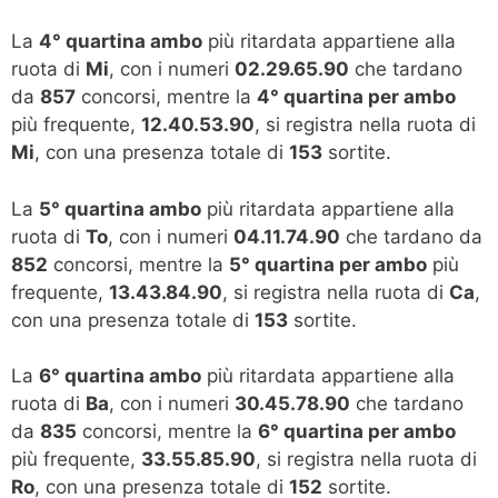
La
4° quartina ambo
più ritardata appartiene alla
ruota di
Mi
, con i numeri
02.29.65.90
che tardano
da
857
concorsi, mentre la
4° quartina per ambo
più frequente,
12.40.53.90
, si registra nella ruota di
Mi
, con una presenza totale di
153
sortite.
La
5° quartina ambo
più ritardata appartiene alla
ruota di
To
, con i numeri
04.11.74.90
che tardano da
852
concorsi, mentre la
5° quartina per ambo
più
frequente,
13.43.84.90
, si registra nella ruota di
Ca
,
con una presenza totale di
153
sortite.
La
6° quartina ambo
più ritardata appartiene alla
ruota di
Ba
, con i numeri
30.45.78.90
che tardano
da
835
concorsi, mentre la
6° quartina per ambo
più frequente,
33.55.85.90
, si registra nella ruota di
Ro
, con una presenza totale di
152
sortite.