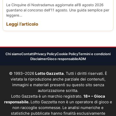
Le Cinquine di Nostradamus aggiornate all’8 agosto 2026
guardano al concorso dell’11 agosto. Una guida semplice per
leggere...
Leggi l’articolo
Chi siamo
Contatti
Privacy Policy
Cookie Policy
Termini e condizioni
Disclaimer
Gioco responsabile
ADM
© 1993–2026
Lotto Gazzetta
. Tutti i diritti riservati. È
vietata la riproduzione anche parziale dei contenuti,
immagini e materiali presenti su questo sito senza
autorizzazione scritta.
Lotto Gazzetta è un marchio registrato.
18+ – Gioca
responsabile.
Lotto Gazzetta non è un operatore di gioco e
non raccoglie scommesse. Le analisi numeriche e
statistiche pubblicate hanno finalità esclusivamente