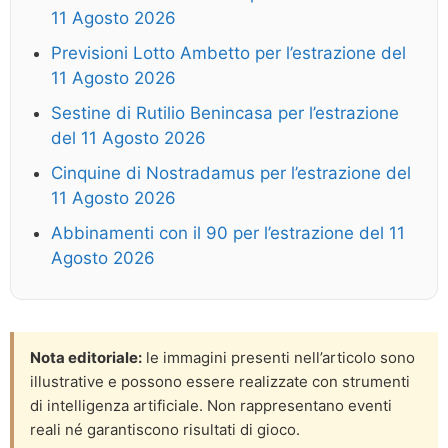
11 Agosto 2026
Previsioni Lotto Ambetto per l’estrazione del
11 Agosto 2026
Sestine di Rutilio Benincasa per l’estrazione
del 11 Agosto 2026
Cinquine di Nostradamus per l’estrazione del
11 Agosto 2026
Abbinamenti con il 90 per l’estrazione del 11
Agosto 2026
Nota editoriale:
le immagini presenti nell’articolo sono
illustrative e possono essere realizzate con strumenti
di intelligenza artificiale. Non rappresentano eventi
reali né garantiscono risultati di gioco.