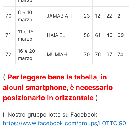
marzo
6 e 10
70
JAMABIAH
23
12
22
2
marzo
11 e 15
71
HAIAIEL
56
61
46
69
marzo
16 e 20
72
MUMIAH
70
76
67
74
marzo
(
Per leggere bene la tabella, in
alcuni smartphone, è necessario
posizionarlo in orizzontale
)
Il Nostro gruppo lotto su Facebook:
https://www.facebook.com/groups/LOTTO.90