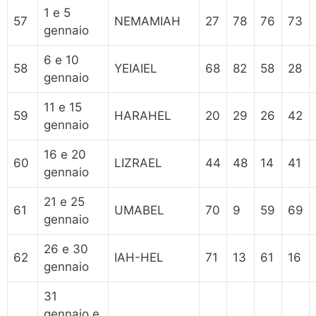
1 e 5
57
NEMAMIAH
27
78
76
73
gennaio
6 e 10
58
YEIAIEL
68
82
58
28
gennaio
11 e 15
59
HARAHEL
20
29
26
42
gennaio
16 e 20
60
LIZRAEL
44
48
14
41
gennaio
21 e 25
61
UMABEL
70
9
59
69
gennaio
26 e 30
62
IAH-HEL
71
13
61
16
gennaio
31
gennaio e