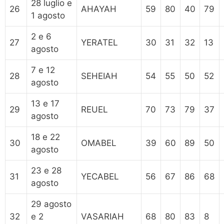
28 luglio e
26
AHAYAH
59
80
40
79
1 agosto
2 e 6
27
YERATEL
30
31
32
13
agosto
7 e 12
28
SEHEIAH
54
55
50
52
agosto
13 e 17
29
REUEL
70
73
79
37
agosto
18 e 22
30
OMABEL
39
60
89
50
agosto
23 e 28
31
YECABEL
56
67
86
68
agosto
29 agosto
32
e 2
VASARIAH
68
80
83
8