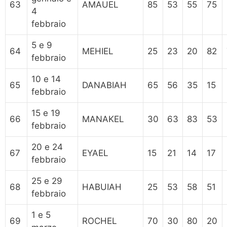
63
AMAUEL
85
53
55
75
4
febbraio
5 e 9
64
MEHIEL
25
23
20
82
febbraio
10 e 14
65
DANABIAH
65
56
35
15
febbraio
15 e 19
66
MANAKEL
30
63
83
53
febbraio
20 e 24
67
EYAEL
15
21
14
17
febbraio
25 e 29
68
HABUIAH
25
53
58
51
febbraio
1 e 5
69
ROCHEL
70
30
80
20