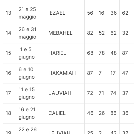
21 e 25
13
IEZAEL
56
16
36
62
maggio
26 e 31
14
MEBAHEL
82
52
62
32
maggio
1 e 5
15
HARIEL
68
78
48
87
giugno
6 e 10
16
HAKAMIAH
87
7
17
47
giugno
11 e 15
17
LAUVIAH
72
71
74
37
giugno
16 e 21
18
CALIEL
46
26
86
36
giugno
22 e 26
19
LEUVIAH
25
2
42
32