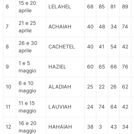
15 e 20
6
LELAHEL
68
85
81
89
aprile
21 e 25
7
ACHAIAH
40
48
34
74
aprile
26 e 30
8
CACHETEL
40
41
54
42
aprile
1 e 5
9
HAZIEL
60
65
66
76
maggio
6 e 10
10
ALADIAH
25
22
26
62
maggio
11 e 15
11
LAUVIAH
24
74
64
42
maggio
16 e 20
12
HAHAIAH
38
3
43
34
maggio