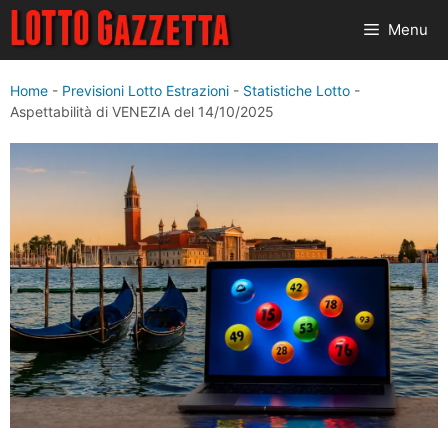
Vai
Menu
al
contenuto
Home
-
Previsioni Lotto Estrazioni
-
Statistiche Lotto
-
Aspettabilità di VENEZIA del 14/10/2025