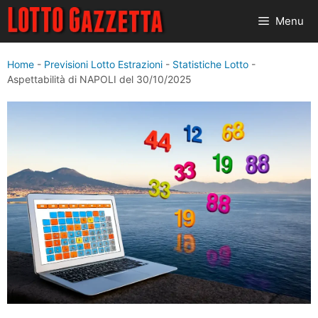
Vai
Menu
al
contenuto
Home
-
Previsioni Lotto Estrazioni
-
Statistiche Lotto
-
Aspettabilità di NAPOLI del 30/10/2025