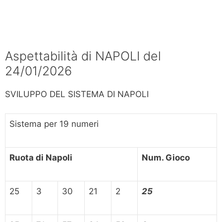
Aspettabilità di NAPOLI del
24/01/2026
SVILUPPO DEL SISTEMA DI NAPOLI
Sistema per 19 numeri
Ruota di Napoli
Num. Gioco
25
3
30
21
2
25