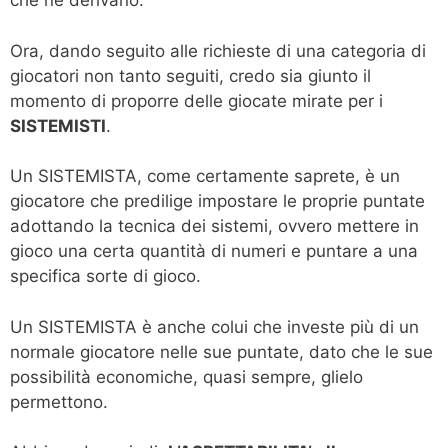
che ne derivano.
Ora, dando seguito alle richieste di una categoria di
giocatori non tanto seguiti, credo sia giunto il
momento di proporre delle giocate mirate per i
SISTEMISTI
.
Un SISTEMISTA, come certamente saprete, è un
giocatore che predilige impostare le proprie puntate
adottando la tecnica dei sistemi, ovvero mettere in
gioco una certa quantità di numeri e puntare a una
specifica sorte di gioco.
Un SISTEMISTA è anche colui che investe più di un
normale giocatore nelle sue puntate, dato che le sue
possibilità economiche, quasi sempre, glielo
permettono.