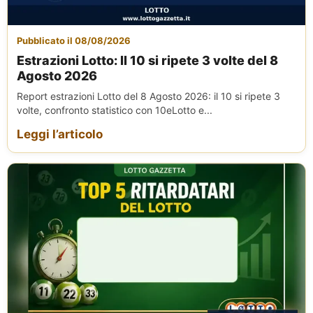
Pubblicato il 08/08/2026
Estrazioni Lotto: Il 10 si ripete 3 volte del 8
Agosto 2026
Report estrazioni Lotto del 8 Agosto 2026: il 10 si ripete 3
volte, confronto statistico con 10eLotto e...
Leggi l’articolo