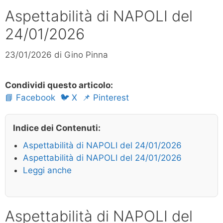
Aspettabilità di NAPOLI del
24/01/2026
23/01/2026
di
Gino Pinna
Condividi questo articolo:
📘 Facebook
🐦 X
📌 Pinterest
Indice dei Contenuti:
Aspettabilità di NAPOLI del 24/01/2026
Aspettabilità di NAPOLI del 24/01/2026
Leggi anche
Aspettabilità di NAPOLI del