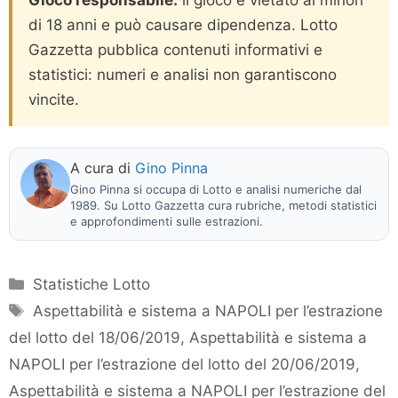
di 18 anni e può causare dipendenza. Lotto
Gazzetta pubblica contenuti informativi e
statistici: numeri e analisi non garantiscono
vincite.
A cura di
Gino Pinna
Gino Pinna si occupa di Lotto e analisi numeriche dal
1989. Su Lotto Gazzetta cura rubriche, metodi statistici
e approfondimenti sulle estrazioni.
Categorie
Statistiche Lotto
Tag
Aspettabilità e sistema a NAPOLI per l’estrazione
del lotto del 18/06/2019
,
Aspettabilità e sistema a
NAPOLI per l’estrazione del lotto del 20/06/2019
,
Aspettabilità e sistema a NAPOLI per l’estrazione del