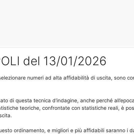
POLI del 13/01/2026
selezionare numeri ad alta affidabilità di uscita, sono c
ato di questa tecnica d’indagine, anche perché all’epoca 
tatistiche teoriche, confrontate con statistiche reali, è 
scita.
uesto ordinamento, e migliori e più affidabili saranno i d