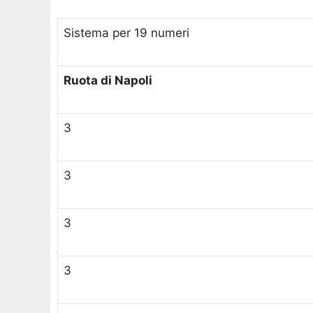
Sistema per 19 numeri
Ruota di Napoli
3
3
3
3