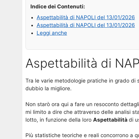
Indice dei Contenuti:
Aspettabilità di NAPOLI del 13/01/2026
Aspettabilità di NAPOLI del 13/01/2026
Leggi anche
Aspettabilità di NA
Tra le varie metodologie pratiche in grado di 
dubbio la migliore.
Non starò ora qui a fare un resoconto dettagli
mi limito a dire che attraverso delle analisi s
lotto, in funzione della loro
Aspettabilità
di u
Più statistiche teoriche e reali concorrono a q