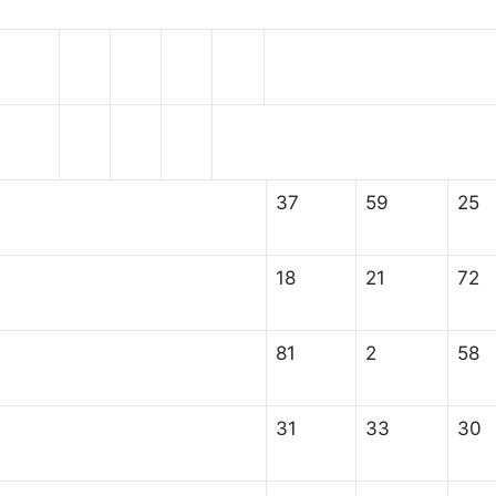
37
59
25
18
21
72
81
2
58
31
33
30