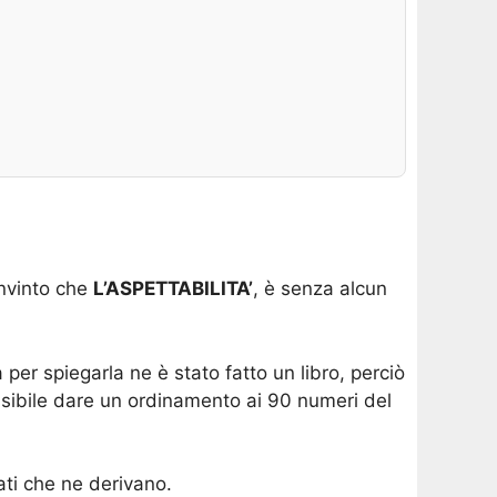
onvinto che
L’ASPETTABILITA’
, è senza alcun
per spiegarla ne è stato fatto un libro, perciò
possibile dare un ordinamento ai 90 numeri del
ati che ne derivano.