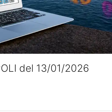
POLI del 13/01/2026