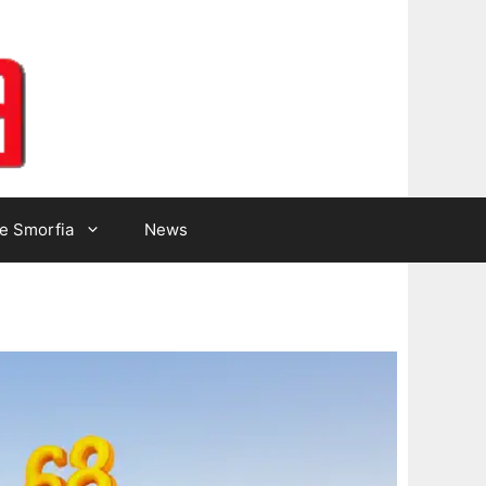
Lotto Gazzetta
e Smorfia
News