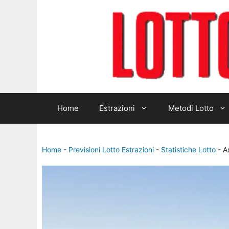
Home
Estrazioni
Metodi Lotto
Home
-
Previsioni Lotto Estrazioni
-
Statistiche Lotto
-
A