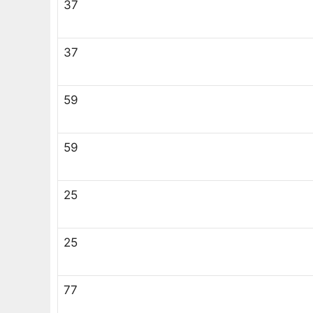
37
37
59
59
25
25
77