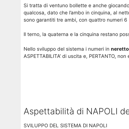
Si tratta di ventuno bollette e anche giocando
qualcosa, dato che l’ambo in cinquina, al netto
sono garantiti tre ambi, con quattro numeri 
Il terno, la quaterna e la cinquina restano pos
Nello sviluppo del sistema i numeri in
neretto
ASPETTABILITA’ di uscita e, PERTANTO, non e
Aspettabilità di NAPOLI d
SVILUPPO DEL SISTEMA DI NAPOLI