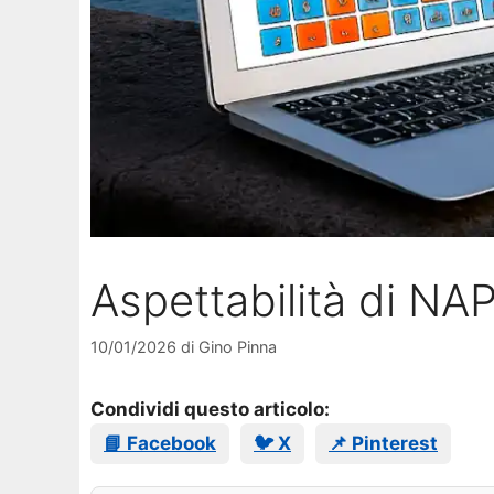
Aspettabilità di NA
10/01/2026
di
Gino Pinna
Condividi questo articolo:
📘 Facebook
🐦 X
📌 Pinterest