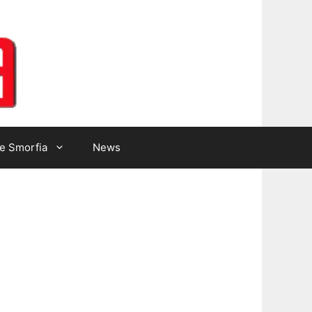
Lotto Gazzetta
e Smorfia
News