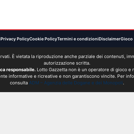
i
Privacy Policy
Cookie Policy
Termini e condizioni
Disclaimer
Gioco 
 riservati. È vietata la riproduzione anche parziale dei contenuti, 
autorizzazione scritta.
oca responsabile.
Lotto Gazzetta non è un operatore di gioco e
nte informative e ricreative e non garantiscono vincite. Per info
consulta
ADM – Agenzia delle Dogane e dei Monopoli
.