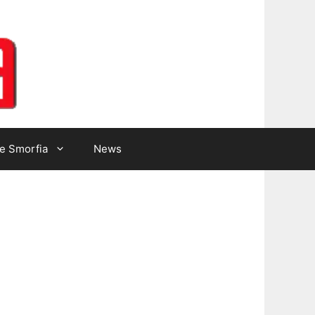
Lotto Gazzetta
e Smorfia
News