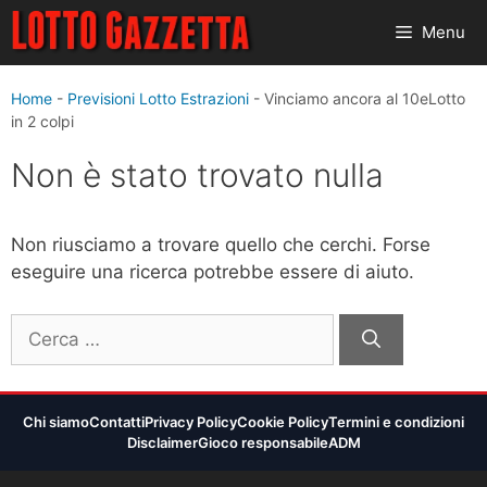
Vai
Menu
al
contenuto
Home
-
Previsioni Lotto Estrazioni
-
Vinciamo ancora al 10eLotto
in 2 colpi
Non è stato trovato nulla
Non riusciamo a trovare quello che cerchi. Forse
eseguire una ricerca potrebbe essere di aiuto.
Ricerca
per:
Chi siamo
Contatti
Privacy Policy
Cookie Policy
Termini e condizioni
Disclaimer
Gioco responsabile
ADM