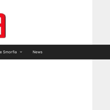
Lotto Gazzetta
e Smorfia
News