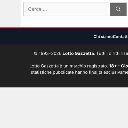
Ricerca
per:
Chi siamo
Contatt
© 1993–2026
Lotto Gazzetta
. Tutti i diritti
Lotto Gazzetta è un marchio registrato.
18+ – Gi
statistiche pubblicate hanno finalità esclusivame