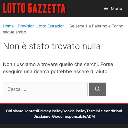
Vai
Menu
al
contenuto
Home
-
Previsioni Lotto Estrazioni
-
Se esce 1 a Palermo e Torino
segue ambo
Non è stato trovato nulla
Non riusciamo a trovare quello che cerchi. Forse
eseguire una ricerca potrebbe essere di aiuto.
Ricerca
per:
Chi siamo
Contatti
Privacy Policy
Cookie Policy
Termini e condizioni
Disclaimer
Gioco responsabile
ADM