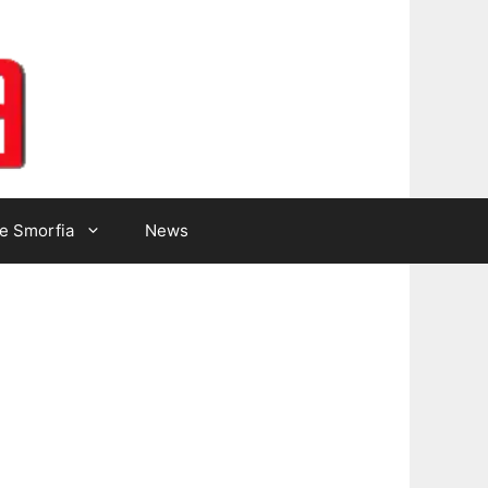
Lotto Gazzetta
e Smorfia
News