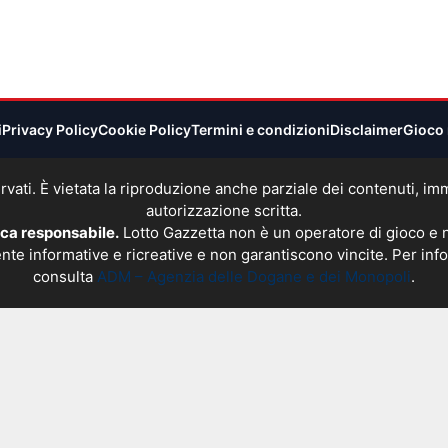
i
Privacy Policy
Cookie Policy
Termini e condizioni
Disclaimer
Gioco 
 riservati. È vietata la riproduzione anche parziale dei contenuti, 
autorizzazione scritta.
oca responsabile.
Lotto Gazzetta non è un operatore di gioco e
nte informative e ricreative e non garantiscono vincite. Per info
consulta
ADM – Agenzia delle Dogane e dei Monopoli
.