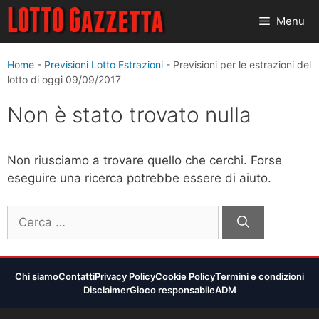
Vai
Menu
al
contenuto
Home
-
Previsioni Lotto Estrazioni
-
Previsioni per le estrazioni del
lotto di oggi 09/09/2017
Non è stato trovato nulla
Non riusciamo a trovare quello che cerchi. Forse
eseguire una ricerca potrebbe essere di aiuto.
Ricerca
per:
Chi siamo
Contatti
Privacy Policy
Cookie Policy
Termini e condizioni
Disclaimer
Gioco responsabile
ADM