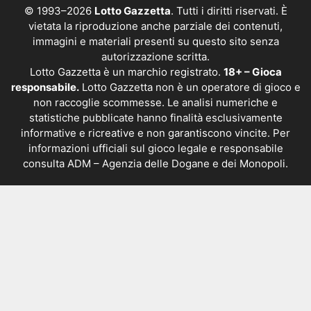
© 1993–2026
Lotto Gazzetta
. Tutti i diritti riservati. È
vietata la riproduzione anche parziale dei contenuti,
immagini e materiali presenti su questo sito senza
autorizzazione scritta.
Lotto Gazzetta è un marchio registrato.
18+ – Gioca
responsabile.
Lotto Gazzetta non è un operatore di gioco e
non raccoglie scommesse. Le analisi numeriche e
statistiche pubblicate hanno finalità esclusivamente
informative e ricreative e non garantiscono vincite. Per
informazioni ufficiali sul gioco legale e responsabile
consulta
ADM – Agenzia delle Dogane e dei Monopoli
.