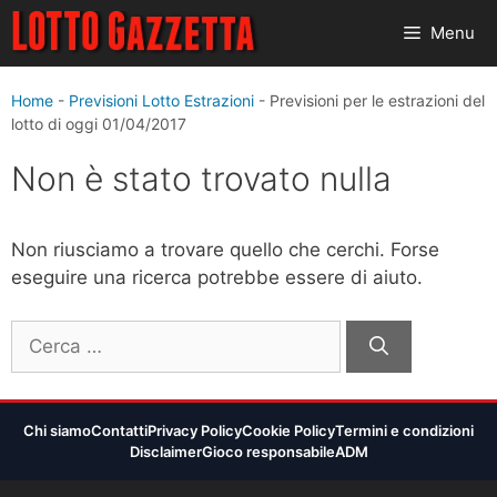
Vai
Menu
al
contenuto
Home
-
Previsioni Lotto Estrazioni
-
Previsioni per le estrazioni del
lotto di oggi 01/04/2017
Non è stato trovato nulla
Non riusciamo a trovare quello che cerchi. Forse
eseguire una ricerca potrebbe essere di aiuto.
Ricerca
per:
Chi siamo
Contatti
Privacy Policy
Cookie Policy
Termini e condizioni
Disclaimer
Gioco responsabile
ADM