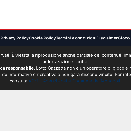
i
Privacy Policy
Cookie Policy
Termini e condizioni
Disclaimer
Gioco 
 riservati. È vietata la riproduzione anche parziale dei contenuti, 
autorizzazione scritta.
oca responsabile.
Lotto Gazzetta non è un operatore di gioco e
nte informative e ricreative e non garantiscono vincite. Per info
consulta
ADM – Agenzia delle Dogane e dei Monopoli
.