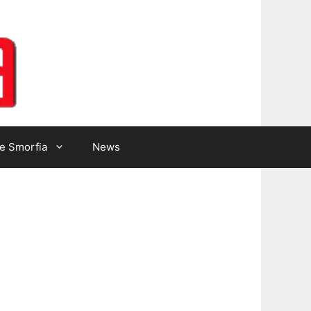
Lotto Gazzetta
e Smorfia
News