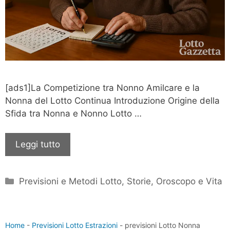
[ads1]La Competizione tra Nonno Amilcare e la
Nonna del Lotto Continua Introduzione Origine della
Sfida tra Nonna e Nonno Lotto …
Leggi tutto
Categorie
Previsioni e Metodi Lotto
,
Storie, Oroscopo e Vita
Home
-
Previsioni Lotto Estrazioni
-
previsioni Lotto Nonna