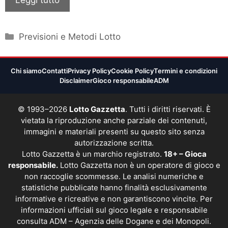
Categorie
Previsioni e Metodi Lotto
Chi siamo
Contatti
Privacy Policy
Cookie Policy
Termini e condizioni
Disclaimer
Gioco responsabile
ADM
© 1993–2026
Lotto Gazzetta
. Tutti i diritti riservati. È
vietata la riproduzione anche parziale dei contenuti,
immagini e materiali presenti su questo sito senza
autorizzazione scritta.
Lotto Gazzetta è un marchio registrato.
18+ – Gioca
responsabile.
Lotto Gazzetta non è un operatore di gioco e
non raccoglie scommesse. Le analisi numeriche e
statistiche pubblicate hanno finalità esclusivamente
informative e ricreative e non garantiscono vincite. Per
informazioni ufficiali sul gioco legale e responsabile
consulta
ADM – Agenzia delle Dogane e dei Monopoli
.