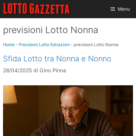
Vai
Menu
al
contenuto
previsioni Lotto Nonna
Home
-
Previsioni Lotto Estrazioni
-
previsioni Lotto Nonna
Sfida Lotto tra Nonna e Nonno
28/04/2025
di
Gino Pinna