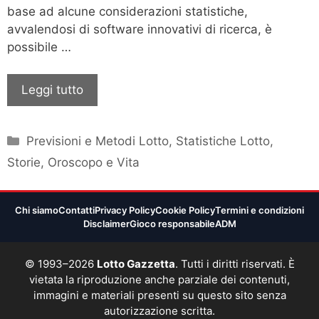
base ad alcune considerazioni statistiche,
avvalendosi di software innovativi di ricerca, è
possibile …
Leggi tutto
Categorie
Previsioni e Metodi Lotto
,
Statistiche Lotto
,
Storie, Oroscopo e Vita
Chi siamo
Contatti
Privacy Policy
Cookie Policy
Termini e condizioni
Disclaimer
Gioco responsabile
ADM
© 1993–2026
Lotto Gazzetta
. Tutti i diritti riservati. È
vietata la riproduzione anche parziale dei contenuti,
immagini e materiali presenti su questo sito senza
autorizzazione scritta.