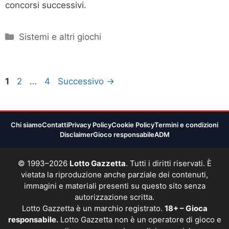
concorsi successivi.
Categorie
Sistemi e altri giochi
Pagina
Pagina
Pagina
1
2
…
4
Successivo
→
Chi siamo
Contatti
Privacy Policy
Cookie Policy
Termini e condizioni
Disclaimer
Gioco responsabile
ADM
© 1993–2026
Lotto Gazzetta
. Tutti i diritti riservati. È
vietata la riproduzione anche parziale dei contenuti,
immagini e materiali presenti su questo sito senza
autorizzazione scritta.
Lotto Gazzetta è un marchio registrato.
18+ – Gioca
responsabile.
Lotto Gazzetta non è un operatore di gioco e