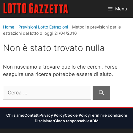
Vai
Menu
al
contenuto
Home
-
Previsioni Lotto Estrazioni
-
Metodi e previsioni per le
estrazioni del lotto di oggi 21/04/2016
Non è stato trovato nulla
Non riusciamo a trovare quello che cerchi. Forse
eseguire una ricerca potrebbe essere di aiuto.
Ricerca
per:
Chi siamo
Contatti
Privacy Policy
Cookie Policy
Termini e condizioni
Disclaimer
Gioco responsabile
ADM