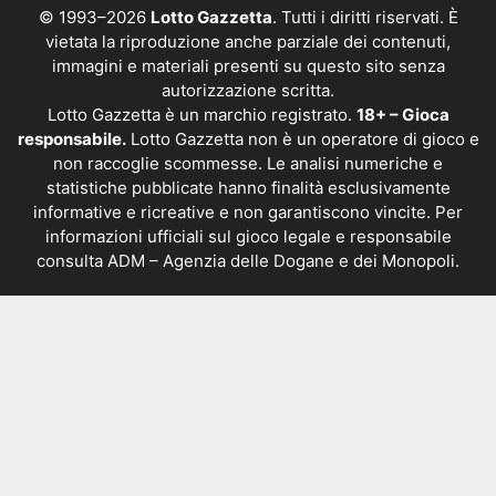
© 1993–2026
Lotto Gazzetta
. Tutti i diritti riservati. È
vietata la riproduzione anche parziale dei contenuti,
immagini e materiali presenti su questo sito senza
autorizzazione scritta.
Lotto Gazzetta è un marchio registrato.
18+ – Gioca
responsabile.
Lotto Gazzetta non è un operatore di gioco e
non raccoglie scommesse. Le analisi numeriche e
statistiche pubblicate hanno finalità esclusivamente
informative e ricreative e non garantiscono vincite. Per
informazioni ufficiali sul gioco legale e responsabile
consulta
ADM – Agenzia delle Dogane e dei Monopoli
.