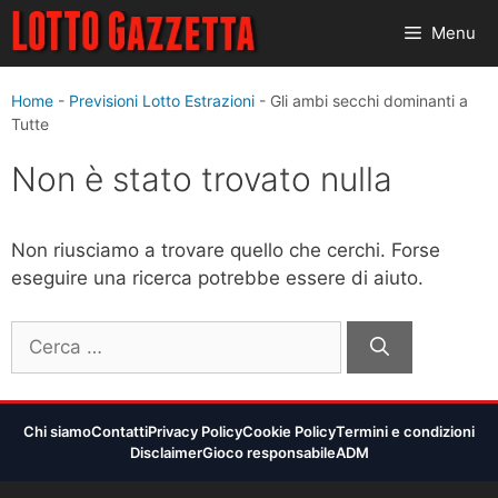
Vai
Menu
al
contenuto
Home
-
Previsioni Lotto Estrazioni
-
Gli ambi secchi dominanti a
Tutte
Non è stato trovato nulla
Non riusciamo a trovare quello che cerchi. Forse
eseguire una ricerca potrebbe essere di aiuto.
Ricerca
per:
Chi siamo
Contatti
Privacy Policy
Cookie Policy
Termini e condizioni
Disclaimer
Gioco responsabile
ADM