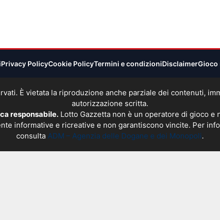
i
Privacy Policy
Cookie Policy
Termini e condizioni
Disclaimer
Gioco 
 riservati. È vietata la riproduzione anche parziale dei contenuti, 
autorizzazione scritta.
oca responsabile.
Lotto Gazzetta non è un operatore di gioco e
nte informative e ricreative e non garantiscono vincite. Per info
consulta
ADM – Agenzia delle Dogane e dei Monopoli
.