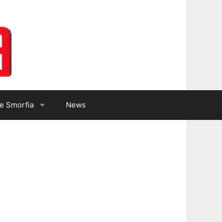
Lotto Gazzetta
e Smorfia
News