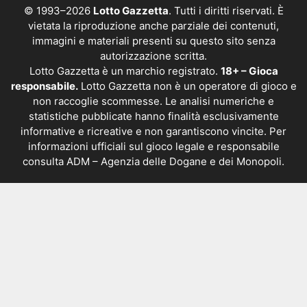
© 1993–2026
Lotto Gazzetta
. Tutti i diritti riservati. È
vietata la riproduzione anche parziale dei contenuti,
immagini e materiali presenti su questo sito senza
autorizzazione scritta.
Lotto Gazzetta è un marchio registrato.
18+ – Gioca
responsabile.
Lotto Gazzetta non è un operatore di gioco e
non raccoglie scommesse. Le analisi numeriche e
statistiche pubblicate hanno finalità esclusivamente
informative e ricreative e non garantiscono vincite. Per
informazioni ufficiali sul gioco legale e responsabile
consulta
ADM – Agenzia delle Dogane e dei Monopoli
.