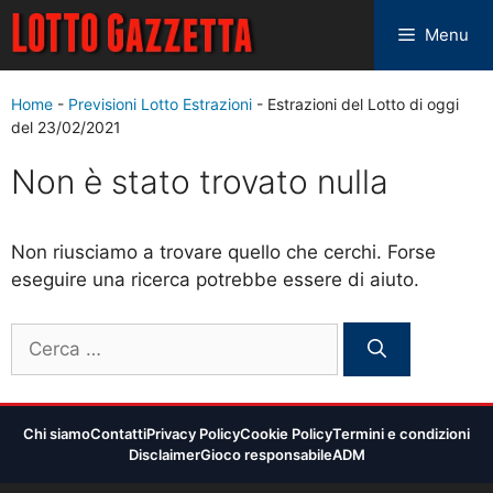
Menu
Home
-
Previsioni Lotto Estrazioni
-
Estrazioni del Lotto di oggi
del 23/02/2021
Non è stato trovato nulla
Non riusciamo a trovare quello che cerchi. Forse
eseguire una ricerca potrebbe essere di aiuto.
Ricerca
per:
Chi siamo
Contatti
Privacy Policy
Cookie Policy
Termini e condizioni
Disclaimer
Gioco responsabile
ADM