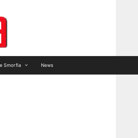
Lotto Gazzetta
e Smorfia
News