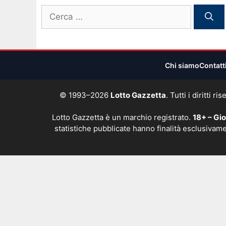
Ricerca
per:
Chi siamo
Contatt
© 1993–2026
Lotto Gazzetta
. Tutti i diritti
Lotto Gazzetta è un marchio registrato.
18+ – Gi
statistiche pubblicate hanno finalità esclusivame