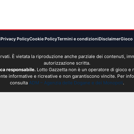
i
Privacy Policy
Cookie Policy
Termini e condizioni
Disclaimer
Gioco 
 riservati. È vietata la riproduzione anche parziale dei contenuti, 
autorizzazione scritta.
oca responsabile.
Lotto Gazzetta non è un operatore di gioco e
nte informative e ricreative e non garantiscono vincite. Per info
consulta
ADM – Agenzia delle Dogane e dei Monopoli
.