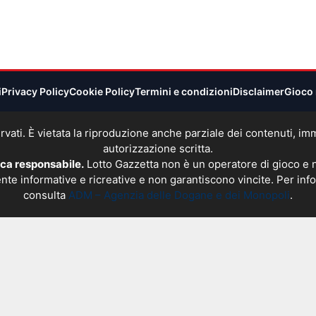
i
Privacy Policy
Cookie Policy
Termini e condizioni
Disclaimer
Gioco 
 riservati. È vietata la riproduzione anche parziale dei contenuti, 
autorizzazione scritta.
oca responsabile.
Lotto Gazzetta non è un operatore di gioco e
nte informative e ricreative e non garantiscono vincite. Per info
consulta
ADM – Agenzia delle Dogane e dei Monopoli
.