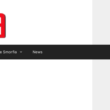
Lotto Gazzetta
e Smorfia
News