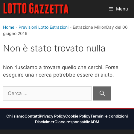
Vai
Menu
al
contenuto
Home
-
Previsioni Lotto Estrazioni
-
Estrazione MillionDay del 06
giugno 2019
Non è stato trovato nulla
Non riusciamo a trovare quello che cerchi. Forse
eseguire una ricerca potrebbe essere di aiuto.
Ricerca
per:
Chi siamo
Contatti
Privacy Policy
Cookie Policy
Termini e condizioni
Disclaimer
Gioco responsabile
ADM