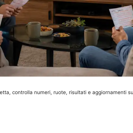
iretta, controlla numeri, ruote, risultati e aggiornamenti 