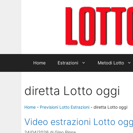
Home
Estrazioni
Metodi Lotto
diretta Lotto oggi
Home
-
Previsioni Lotto Estrazioni
-
diretta Lotto oggi
Video estrazioni Lotto oggi:
24/04/2026
di
Gino Pinna