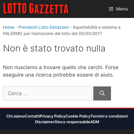
Vai
Menu
al
contenuto
Home
-
Previsioni Lotto Estrazioni
-
Aspettabilità e sistema a
PALERMO per l’estrazione del lotto del 06/05/2017
Non è stato trovato nulla
Non riusciamo a trovare quello che cerchi. Forse
eseguire una ricerca potrebbe essere di aiuto.
Ricerca
per:
Chi siamo
Contatti
Privacy Policy
Cookie Policy
Termini e condizioni
Disclaimer
Gioco responsabile
ADM