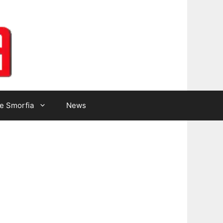
Lotto Gazzetta
e Smorfia
News