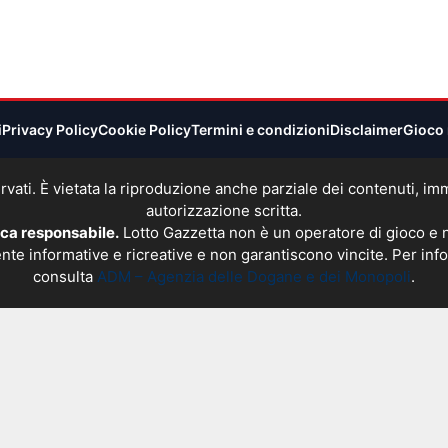
i
Privacy Policy
Cookie Policy
Termini e condizioni
Disclaimer
Gioco 
 riservati. È vietata la riproduzione anche parziale dei contenuti, 
autorizzazione scritta.
oca responsabile.
Lotto Gazzetta non è un operatore di gioco e
nte informative e ricreative e non garantiscono vincite. Per info
consulta
ADM – Agenzia delle Dogane e dei Monopoli
.