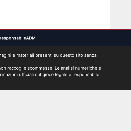
responsabile
ADM
immagini e materiali presenti su questo sito senza
 non raccoglie scommesse. Le analisi numeriche e
rmazioni ufficiali sul gioco legale e responsabile