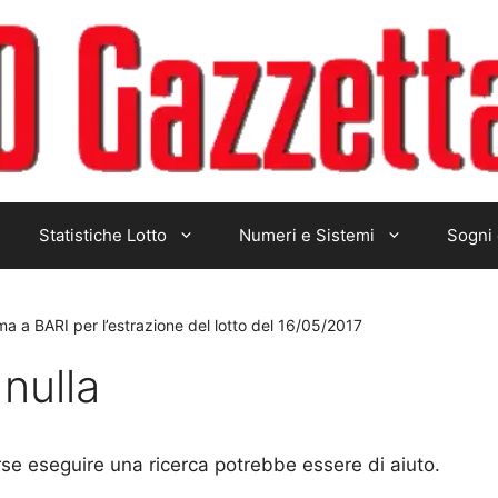
Statistiche Lotto
Numeri e Sistemi
Sogni 
ema a BARI per l’estrazione del lotto del 16/05/2017
nulla
rse eseguire una ricerca potrebbe essere di aiuto.