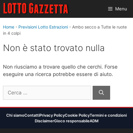
Vai
Menu
al
contenuto
Home
-
Previsioni Lotto Estrazioni
-
Ambo secco a Tutte le ruote
in 4 colpi
Non è stato trovato nulla
Non riusciamo a trovare quello che cerchi. Forse
eseguire una ricerca potrebbe essere di aiuto.
Ricerca
per:
Chi siamo
Contatti
Privacy Policy
Cookie Policy
Termini e condizioni
Disclaimer
Gioco responsabile
ADM