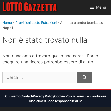
Vai
Menu
al
contenuto
Home
-
Previsioni Lotto Estrazioni
-
Ambata e ambo bomba su
Napoli
Non è stato trovato nulla
Non riusciamo a trovare quello che cerchi. Forse
eseguire una ricerca potrebbe essere di aiuto.
Ricerca
per:
Chi siamo
Contatti
Privacy Policy
Cookie Policy
Termini e condizioni
Disclaimer
Gioco responsabile
ADM