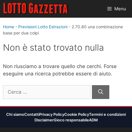
Vai
Menu
al
contenuto
Home
-
Previsioni Lotto Estrazioni
-
2.70.80 una combinazione
base per due colpi
Non è stato trovato nulla
Non riusciamo a trovare quello che cerchi. Forse
eseguire una ricerca potrebbe essere di aiuto.
Ricerca
per:
Chi siamo
Contatti
Privacy Policy
Cookie Policy
Termini e condizioni
Disclaimer
Gioco responsabile
ADM