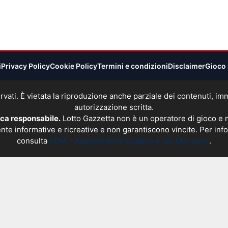
i
Privacy Policy
Cookie Policy
Termini e condizioni
Disclaimer
Gioco 
 riservati. È vietata la riproduzione anche parziale dei contenuti, 
autorizzazione scritta.
oca responsabile.
Lotto Gazzetta non è un operatore di gioco e
nte informative e ricreative e non garantiscono vincite. Per info
consulta
ADM – Agenzia delle Dogane e dei Monopoli
.