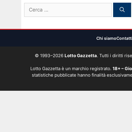
Ricerca
per:
Chi siamo
Contatt
© 1993–2026
Lotto Gazzetta
. Tutti i diritti
Lotto Gazzetta è un marchio registrato.
18+ – Gi
statistiche pubblicate hanno finalità esclusivame