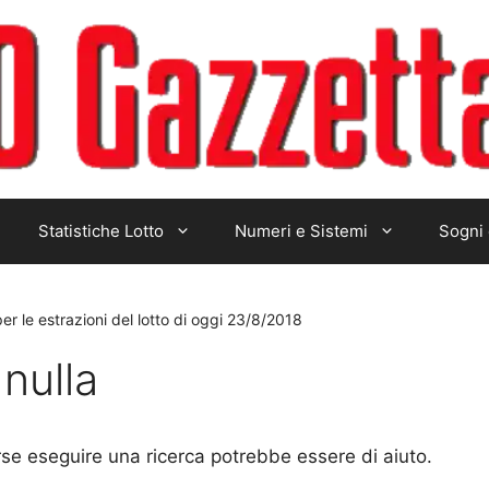
Statistiche Lotto
Numeri e Sistemi
Sogni 
er le estrazioni del lotto di oggi 23/8/2018
nulla
rse eseguire una ricerca potrebbe essere di aiuto.