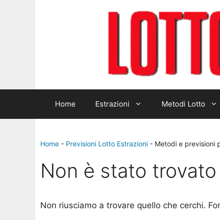
Home
Estrazioni
Metodi Lotto
Home
-
Previsioni Lotto Estrazioni
-
Metodi e previsioni p
Non è stato trovato 
Non riusciamo a trovare quello che cerchi. Fo