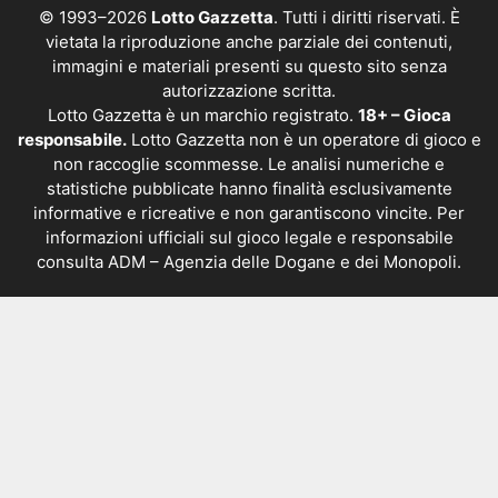
© 1993–2026
Lotto Gazzetta
. Tutti i diritti riservati. È
vietata la riproduzione anche parziale dei contenuti,
immagini e materiali presenti su questo sito senza
autorizzazione scritta.
Lotto Gazzetta è un marchio registrato.
18+ – Gioca
responsabile.
Lotto Gazzetta non è un operatore di gioco e
non raccoglie scommesse. Le analisi numeriche e
statistiche pubblicate hanno finalità esclusivamente
informative e ricreative e non garantiscono vincite. Per
informazioni ufficiali sul gioco legale e responsabile
consulta
ADM – Agenzia delle Dogane e dei Monopoli
.