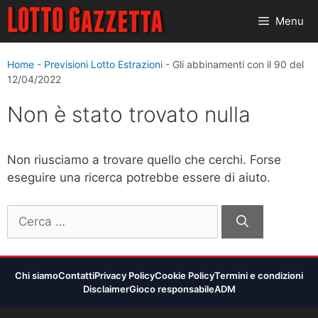
Vai
Menu
al
contenuto
Home
-
Previsioni Lotto Estrazioni
-
Gli abbinamenti con il 90 del
12/04/2022
Non è stato trovato nulla
Non riusciamo a trovare quello che cerchi. Forse
eseguire una ricerca potrebbe essere di aiuto.
Ricerca
per:
Chi siamo
Contatti
Privacy Policy
Cookie Policy
Termini e condizioni
Disclaimer
Gioco responsabile
ADM