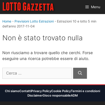
Vai
Menu
al
contenuto
Home
-
Previsioni Lotto Estrazioni
-
Estrazioni 10 e lotto 5 min
dell'anno 2017-11-04
Non è stato trovato nulla
Non riusciamo a trovare quello che cerchi. Forse
eseguire una ricerca potrebbe essere di aiuto.
Ricerca
per:
Chi siamo
Contatti
Privacy Policy
Cookie Policy
Termini e condizioni
Disclaimer
Gioco responsabile
ADM